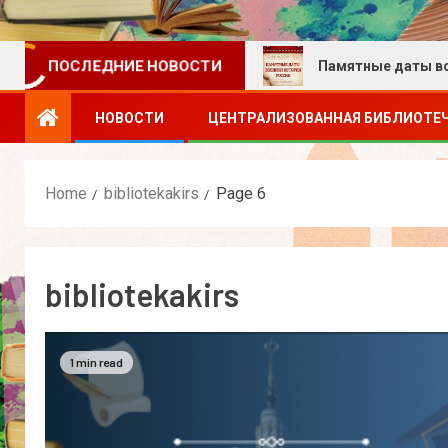
Ну-ка, все вместе!
Памятные даты военной ис
ПОСЛЕДНИЕ НОВОСТИ
НОВОСТИ
ЦЕНТРАЛИЗОВАННАЯ БИБЛИОТЕ
Home
bibliotekakirs
Page 6
bibliotekakirs
1 min read