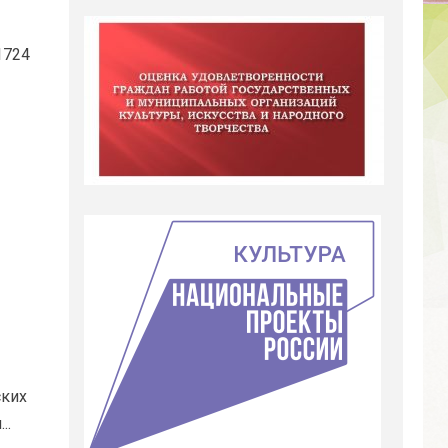
1724
ских
..