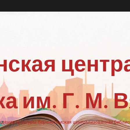
нская центр
а им. Г. М. 
ение культуры Верхнекамская централизованная библиот