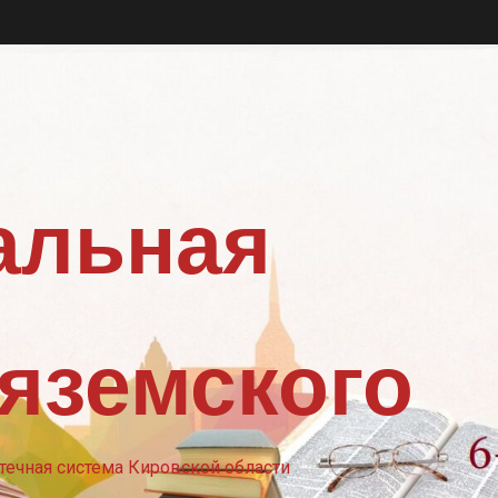
альная
Вяземского
ечная система Кировской области