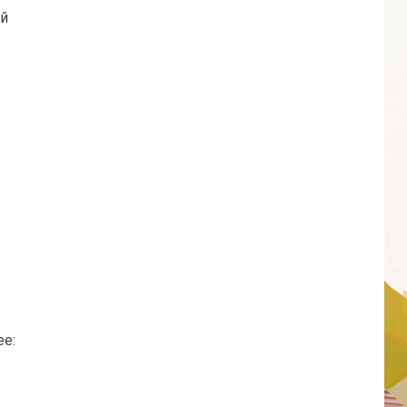
ий
е: