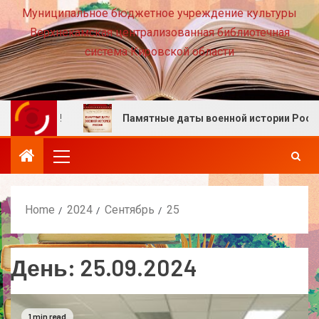
Муниципальное бюджетное учреждение культуры
Верхнекамская централизованная библиотечная
система Кировской области
е вместе!
Памятные даты военной истории России. А
Home
2024
Сентябрь
25
День:
25.09.2024
1 min read