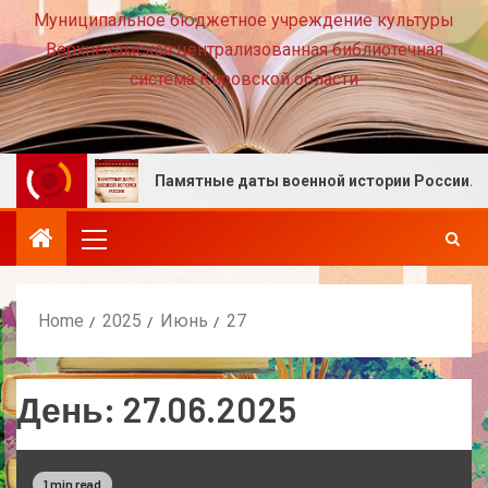
Муниципальное бюджетное учреждение культуры
Верхнекамская централизованная библиотечная
система Кировской области
есте!
Памятные даты военной истории России. Авгу
Home
2025
Июнь
27
День:
27.06.2025
1 min read