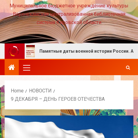
Муниципальное бюджетное учреждение культуры
Верхнекамская централизованная библиотечная
система Кировской области
!
Памятные даты военной истории России. Август
Home
НОВОСТИ
9 ДЕКАБРЯ – ДЕНЬ ГЕРОЕВ ОТЕЧЕСТВА