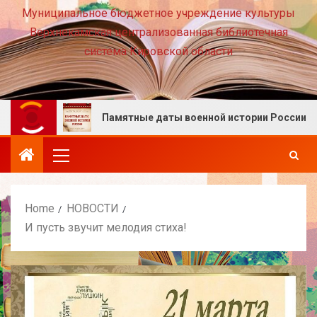
Муниципальное бюджетное учреждение культуры
Верхнекамская централизованная библиотечная
система Кировской области
те!
Памятные даты военной истории России. Август
Home
НОВОСТИ
И пусть звучит мелодия стиха!