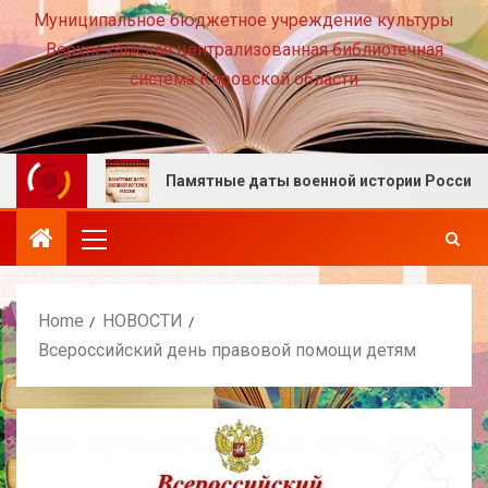
Муниципальное бюджетное учреждение культуры
Верхнекамская централизованная библиотечная
система Кировской области
есте!
Памятные даты военной истории России. Авгу
Home
НОВОСТИ
Всероссийский день правовой помощи детям