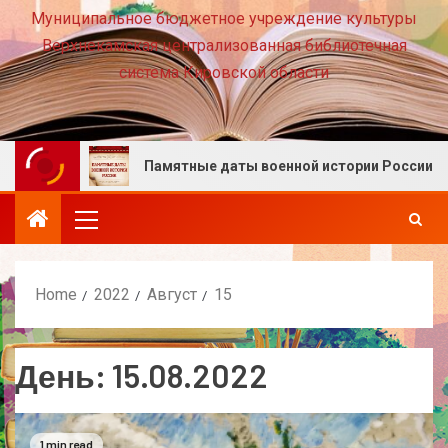
Муниципальное бюджетное учреждение культуры
Верхнекамская централизованная библиотечная
система Кировской области
есте!
Памятные даты военной истории России. Авгу
Home
2022
Август
15
День:
15.08.2022
1 min read