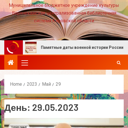
Муниципальное бюджетное учреждение культуры
Верхнекамская централизованная библиотечная
система Кировской области
месте!
Памятные даты военной истории России. Авг
Home
2023
Май
29
День:
29.05.2023
1 min read