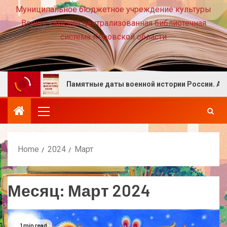
Муниципальное бюджетное учреждение культуры
Верхнекамская централизованная библиотечная
система Кировской области
е!
Памятные даты военной истории России. Август
Home
2024
Март
Месяц:
Март 2024
1 min read