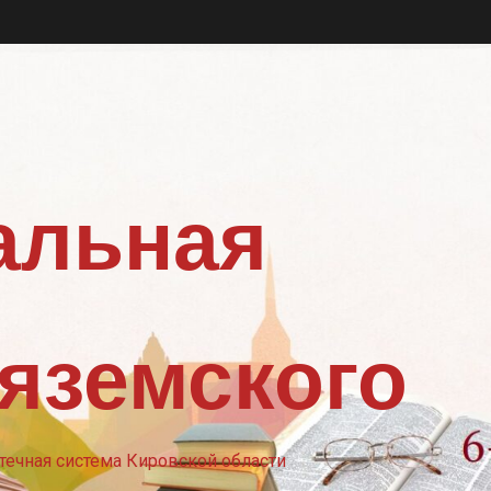
альная
Вяземского
ечная система Кировской области