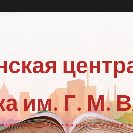
нская центр
а им. Г. М. 
ение культуры Верхнекамская централизованная библиот