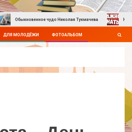
Обыкновенное чудо Николая Тукмачева
Не дай себ
ДЛЯ МОЛОДЁЖИ
ФОТОАЛЬБОМ
уста — День